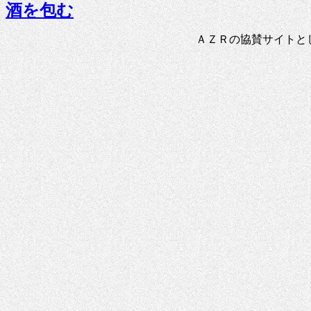
酒を包む
ＡＺＲの協賛サイトと